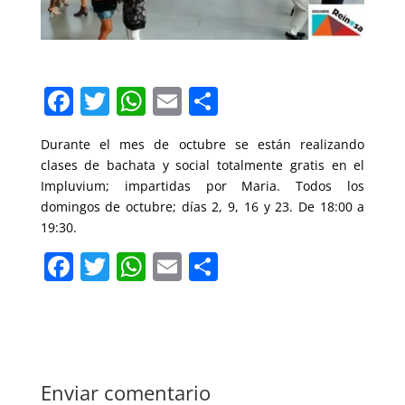
F
T
W
E
C
a
w
h
m
o
Durante el mes de octubre se están realizando
c
itt
at
ai
m
clases de bachata y social totalmente gratis en el
e
er
s
l
p
Impluvium; impartidas por Maria. Todos los
b
A
ar
domingos de octubre; días 2, 9, 16 y 23. De 18:00 a
19:30.
o
p
tir
F
T
W
E
C
o
p
a
w
h
m
o
k
c
itt
at
ai
m
e
er
s
l
p
b
A
ar
Enviar comentario