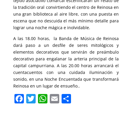
tejido asociativo comarcal escenificarán un relato de
la tradición oral convirtiendo el centro de Reinosa en
una gran biblioteca al aire libre, con una puesta en
escena que no descuida el más mínimo detalle para
lograr una noche mágica e inolvidable.
A las 18.00 horas, la Banda de Música de Reinosa
dará paso a un desfile de seres mitológicos y
elementos decorativos que servirán de preámbulo
decorativo para engalanar la arteria principal de la
capital campurriana. A las 20.00 horas arrancará el
cuentacuentos con una cuidada iluminación y
sonido, en una Noche Encuentada que transformará
Reinosa en un lugar de ensueño..
F
T
W
E
C
a
w
h
m
o
c
itt
at
ai
m
e
er
s
l
p