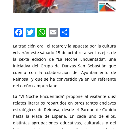
F
T
W
E
C
a
w
h
m
o
La tradición oral, el teatro y la apuesta por la cultura
c
itt
at
ai
m
volverán este sábado 15 de octubre a ser los ejes de
e
er
s
l
p
la sexta edición de “La Noche Encuentada”, una
b
A
ar
iniciativa del Grupo de Danzas San Sebastián que
cuenta con la colaboración del Ayuntamiento de
o
p
tir
Reinosa y que se ha convertido ya en un referente
o
p
del otoño campurriano.
k
La “VI Noche Encuentada” propone al visitante diez
relatos literarios repartidos en otros tantos enclaves
estratégicos de Reinosa, desde el Parque de Cupido
hasta la Plaza de España. En cada uno de ellos,
distintas agrupaciones educativas, culturales y del