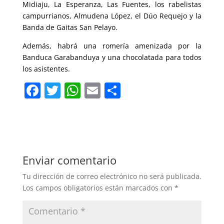
Midiaju, La Esperanza, Las Fuentes, los rabelistas
campurrianos, Almudena López, el Dúo Requejo y la
Banda de Gaitas San Pelayo.
Además, habrá una romería amenizada por la
Banduca Garabanduya y una chocolatada para todos
los asistentes.
F
T
W
E
C
a
w
h
m
o
c
itt
at
ai
m
e
er
s
l
p
b
A
ar
Enviar comentario
o
p
tir
Tu dirección de correo electrónico no será publicada.
o
p
Los campos obligatorios están marcados con
*
k