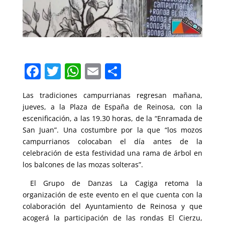
F
T
W
E
C
a
w
h
m
o
Las tradiciones campurrianas regresan mañana,
c
itt
at
ai
m
jueves, a la Plaza de España de Reinosa, con la
e
er
s
l
p
escenificación, a las 19.30 horas, de la “Enramada de
b
A
ar
San Juan”. Una costumbre por la que “los mozos
campurrianos colocaban el día antes de la
o
p
tir
celebración de esta festividad una rama de árbol en
o
p
los balcones de las mozas solteras”.
k
El Grupo de Danzas La Cagiga retoma la
organización de este evento en el que cuenta con la
colaboración del Ayuntamiento de Reinosa y que
acogerá la participación de las rondas El Cierzu,