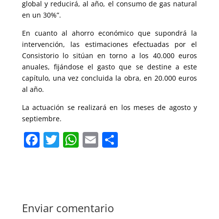
global y reducirá, al año, el consumo de gas natural
en un 30%”.
En cuanto al ahorro económico que supondrá la
intervención, las estimaciones efectuadas por el
Consistorio lo sitúan en torno a los 40.000 euros
anuales, fijándose el gasto que se destine a este
capítulo, una vez concluida la obra, en 20.000 euros
al año.
La actuación se realizará en los meses de agosto y
septiembre.
F
T
W
E
C
a
w
h
m
o
c
itt
at
ai
m
e
er
s
l
p
b
A
ar
Enviar comentario
o
p
tir