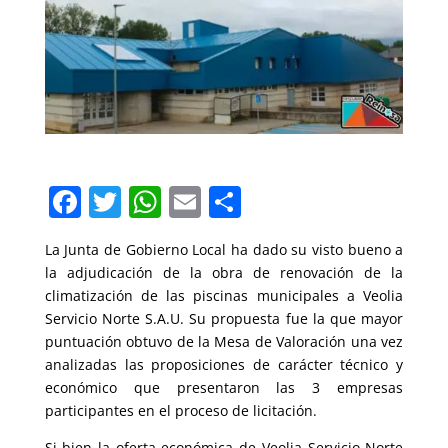
F
T
W
E
C
a
w
h
m
o
La Junta de Gobierno Local ha dado su visto bueno a
c
itt
at
ai
m
la adjudicación de la obra de renovación de la
e
er
s
l
p
climatización de las piscinas municipales a Veolia
b
A
ar
Servicio Norte S.A.U. Su propuesta fue la que mayor
puntuación obtuvo de la Mesa de Valoración una vez
o
p
tir
analizadas las proposiciones de carácter técnico y
o
p
económico que presentaron las 3 empresas
participantes en el proceso de licitación.
k
Si bien la oferta económica de Veolia Servicio Norte